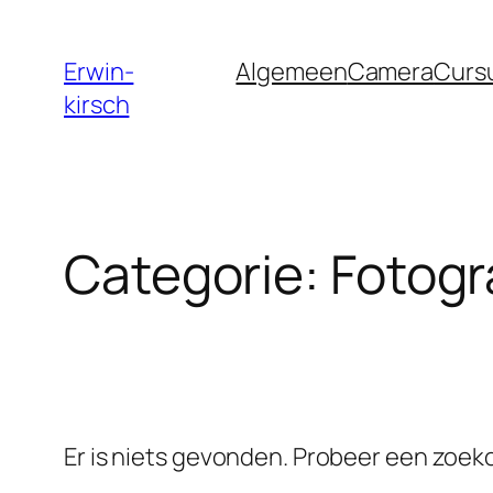
Ga
naar
Erwin-
Algemeen
Camera
Curs
de
kirsch
inhoud
Categorie:
Fotogr
Er is niets gevonden. Probeer een zoe