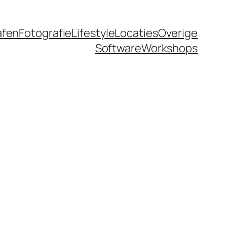
afen
Fotografie
Lifestyle
Locaties
Overige
Software
Workshops