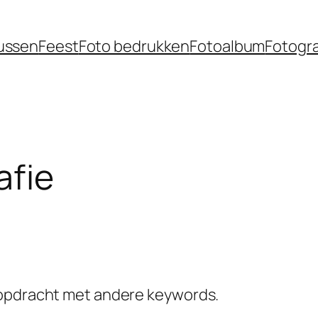
ussen
Feest
Foto bedrukken
Fotoalbum
Fotogr
afie
kopdracht met andere keywords.